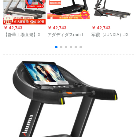
￥ 42,743
￥ 42,743
￥ 42,743
￥
【舒華工場直発】X 5
アダディダス(adidas)
军霞（JUNXIA）JX-
舒华拉ningmen家庭
ランニングマシン家
626 SD电动ランニン
用微信連大承重ダイ
庭用多機能静音ダン
家庭用豪华多机能室
エット知能軽商用静
ピグ可折運動フート
内フレックス機材折
音ジム専用SH-T
ネ機材高級版T-19 I
りたたたたみ静音
5517 I微信能【52 cm
走帯+多重豪礼】