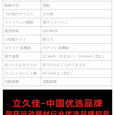
駆動方式
電動
その他のサービス
その他
スクリーンの種類
電子スクリーン
発売時期
2019年冬
心拍数テスト
握り方
カテゴリ:多機能
カテゴリ:多機能
最大速度
12 km/h（含まない）-16 km/h（含む）
折りたたむかどうか
折りたたむことができます。
ランニングバンド幅
50 cm以上（含む）
勾配調整
電動調整