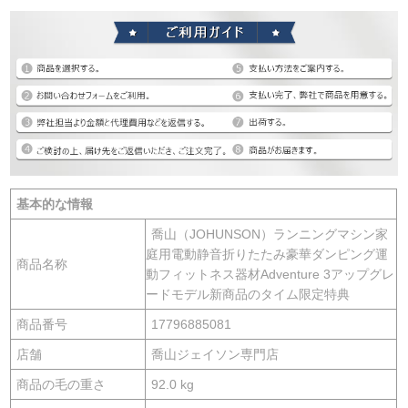
基本的な情報
喬山（JOHUNSON）ランニングマシン家
庭用電動静音折りたたみ豪華ダンピング運
商品名称
動フィットネス器材Adventure 3アップグレ
ードモデル新商品のタイム限定特典
商品番号
17796885081
店舗
喬山ジェイソン専門店
商品の毛の重さ
92.0 kg