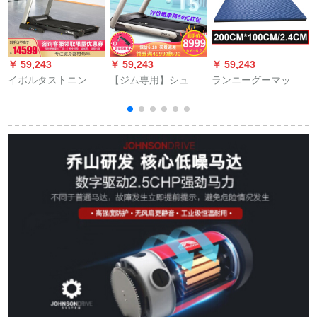
￥ 59,243
￥ 59,243
￥ 59,243
￥
イポルタストニンニ
【ジム専用】シュワ
ランニーグーマッチ
L
ンビジネス家庭用ウ
ルニーグン家庭用X 5
用品のマット
L
ォーキングキングキ
シリズ新型T 5デラッ
200*100*2.4 cmマッ
E
ングプランプランプ
クス多機能フートネ
ト1冊
m
ラン折られたたみ式
マシン商用ランニグ
静音運動器材QT 100
ムハートム