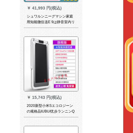
￥
41,993 円(税込)
シュワルンニーグマシン家庭
用知能微信连E 9は静音室内リ
フィットネ器材SH-T 5100 E 9
E 9（あっさり墨黒）を折り畳
むつとする。
￥
15,743 円(税込)
2020新型小米Sエコロジーン
の规格品IUBU/优歩ランニンQ
7家庭用小型折りたたたみ式室
内超音波云歩ダンピグ高级ジ
ュム専用旗艦版