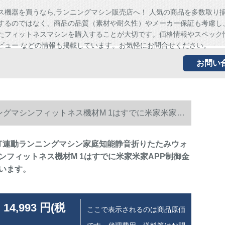
ス機器を買うなら,ランニングマシン販売店へ！ 人気の商品を多数取り
するのではなく、商品の品質（素材や耐久性）やメーカー保証も考慮し
たフィットネスマシンを購入することが大切です。価格情報やスペック
ビュー などの情報も掲載しています。お気軽にお問合せください。
お問い
ングマシンフィットネス機材M 1はすでに米家米家
oT連動ランニングマシン家庭知能静音折りたたみウォ
ンフィットネス機材M 1はすでに米家米家APP制御金
います。
 14,993 円(税
ここで表示されるのは商品原価