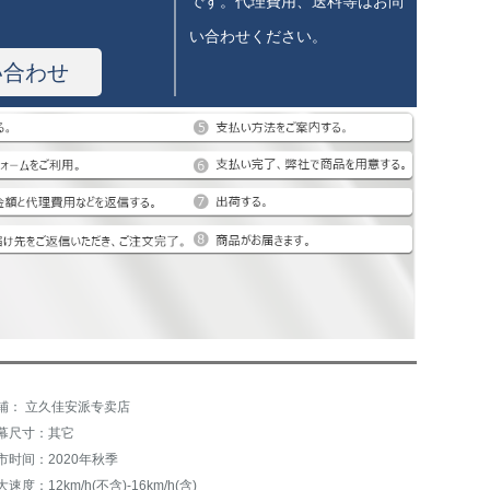
です。代理費用、送料等はお問
い合わせください。
い合わせ
铺： 立久佳安派专卖店
幕尺寸：其它
市时间：2020年秋季
速度：12km/h(不含)-16km/h(含)