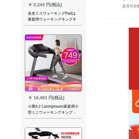
￥
2,243 円(税込)
是否可折
金史ミスウォーキングPadは
家庭用ウォーキングキングキ
ングプラン専门の手を折り畳
とする。
￥
10,493 円(税込)
小喬A 2 Laningmaxin家庭用小
型ミニウォーキングキング・
シンシン静音ダンピング电动
室内折りたみ运动多机能フー
トリングマシンA 2 Bluetooth
model-単机能-基础モダリル