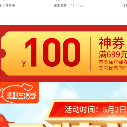
叠：可折叠
跑带宽度：42-44cm
坡