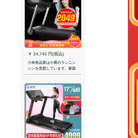
￥
24,743 円(税込)
小米有品衆は小喬のランニン
シンを意図しています。家庭
用折りたたたみ式の超静音ダ
ンパフィット。小型ミニウォ
ーキングキング3 Pro 63 CM走
台