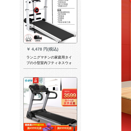
￥
4,478 円(税込)
ランニグマチンの家庭用タイ
プの小型室内フティネスウォ
ーの简易ミニ多机能静音器材
の音楽モデル黒【速い発汗/】
303音楽黒