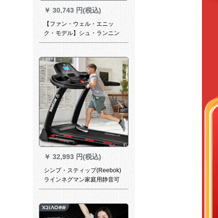
￥
30,743 円(税込)
【ファン・ウェル・エニッ
ク・モデル】シュ・ランニン
グ・マンシンファミリー用E 6
スト接続フューエル・アウェ
イイスポーツスポーツ健康ア
プリコット室内フュートマシ
ンフュージョン
￥
32,993 円(税込)
シンプ・スティップ(Reebok)
ラインネグマン家庭用静音可
折震運動フーティーネマシン
液晶ディップウォーク