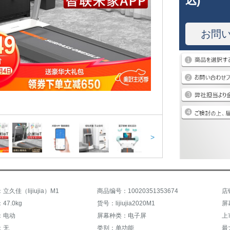
込)
お問
>
久佳（lijiujia）M1
商品编号：10020351353674
店
7.0kg
货号：lijiujia2020M1
屏
：电动
屏幕种类：电子屏
上
：无
类别：单功能
最大