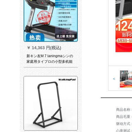
￥
14,363 円(税込)
新キン友M 7 laningmaシンの
家庭用タイプロの小型多机能
超静音折りたたたたみみみニ
ニ家庭用トレニム専门用保护
アイブリング単/六駆ダンピグ-
<
MP 3
商品名称：立
商品毛重：4
驱动方式
心率测试