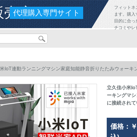
販売店
フィットネ
代理購入専門サイト
ます。購入
目的に合っ
チコミやレ
米IoT連動ランニングマシン家庭知能静音折りたたみウォーキ
金に接続されています。
立久佳小米I
ーキングマシ
に接続されて
価格：
￥