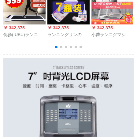
￥ 342,375
￥ 342,375
￥ 342,375
￥
优歩(IUBU)ランニグ
ランニングリンの珪
小喬ランニグマシン
速
マイシン静音兼ウォ
素油の潤滑油は、板
家庭用静音ダンパを
ーキングキングキン
油を歩いて歩いてき
無料で設置した折り
グキングキングモデ
たオイルのリンニン
たみくり収納屋室内
ルモデルハウス用携
グリンの専用の保養
リフィットネルタエ
帯帯フューチャーマ
油の30 mlランニンニ
ット知能運動器材ミ
シン无线リーモコM 1
ンニンの保養油を持
ニQ 1 S(基礎モデル)
イテジョン版ホワイ
っています。
無特許ダンピグ
トニック版