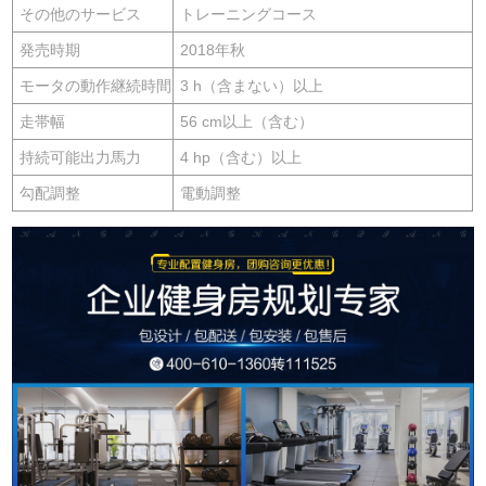
その他のサービス
トレーニングコース
発売時期
2018年秋
モータの動作継続時間
3 h（含まない）以上
走帯幅
56 cm以上（含む）
持続可能出力馬力
4 hp（含む）以上
勾配調整
電動調整