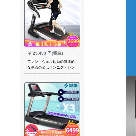
￥
25,493 円(税込)
ファン・ウェル运动の健康的
な生态の金はランニグ・シン
シンの家庭を歩いたりしま
す。静音に折り畳します。知
能の电动の多机能のダイエッ
トの器材GT 7 bull sukuの机能
は単机能です。