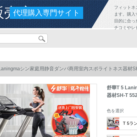
販売店
フィットネ
代理購入専門サイト
ます。購入
目的に合っ
チコミやレ
 Laningmaシン家庭用静音ダンパ商用室内スポライトネス器材SH
舒華T 5 L
器材SH-T 
色を選択
T 5