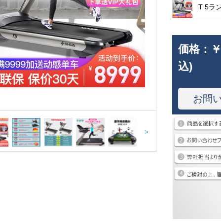
T 5
価格：
￥
込)
お問
>