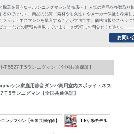
ス機器を買うなら,ランニングマシン販売店へ！ 人気の商品を多数取り
するのではなく、商品の品質（素材や耐久性）やメーカー保証も考慮し
たフィットネスマシンを購入することが大切です。価格情報やスペック
ビュー などの情報も掲載しています。お気軽にお問合せください。
お問い
-T 5527 T 5ランニグマン【全国共通保証】
aningmaシン家庭用静音ダンパ商用室内スポライトネス
5527 T 5ランニグマン【全国共通保証】
ランニングマシン【全国共同保険】
T 5活動モデル