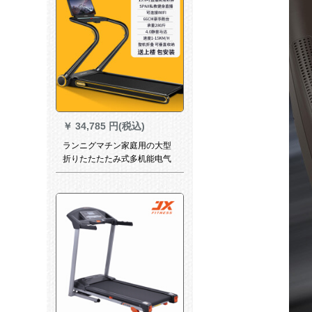
￥
34,785 円(税込)
ランニグマチン家庭用の大型
折りたたたたみ式多机能电气
超静音室内ジムSPAX 15.6 in
WIFIカラーンズ-活力オリン-生
放送ハジビバー-お届けます。