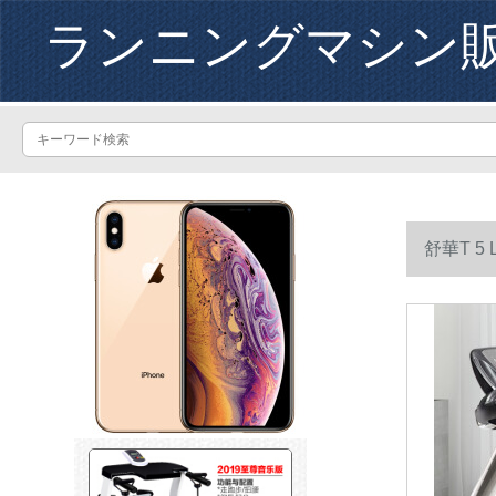
ランニングマシン
舒華T 5