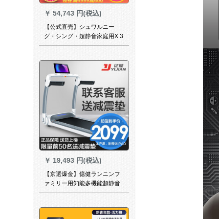
￥
54,743 円(税込)
【公式直売】シュワルニー
グ・シング・超静音家庭用X 3
ダンピングデラックスフィッ
トマシンSH-T 5170【メーカ
ート直売＋宅配便設定】
￥
19,493 円(税込)
【京選爆金】億健ランニンフ
ァミリー用知能多機能超静音
小型全折運動機材