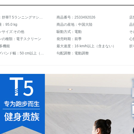
商品名称：舒華T 5ランニングマシンの静音ダンパ商用室内スポーツフィットネス器材SH-T 5527 I SH-T 5ランニングマシン【全国共同保険】
商品番号：2533492026
店
95.0 kg
商品の産地：中国大陸
品番
ンサイズ:その他
駆動方式：電動
そ
ンの種類：電子スクリーン
発売時期：前季
心
:多機能
最大速度：16 km/h以上（含まない）
ランニングバンド幅：50 cm以上（含む）
勾配調整：電動調整