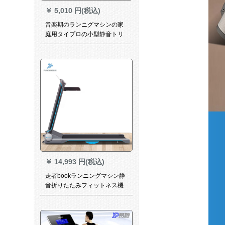
￥
5,010 円(税込)
音楽期のランニグマシンの家
庭用タイプロの小型静音トリ
ニグムのダイエットル器材の
ミニ机械を折りたたたみたた
ウォーキングシステムの动き
ダイエットの重さは300斤で
す。
￥
14,993 円(税込)
走者bookランニングマシン静
音折りたたみフィットネス機
材Bluetoothリンク手すり音声
知能ランニングマシン家庭用
フィットネス家庭用モデル幅
走帯全折