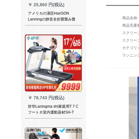
￥
25,860 円(税込)
アメリカの漢臣HariSON
Lanningの静音全折畳畳み畳
ミニ知能无料レインストール
商品毛重量：
ウォーキング2強化版
スクリー
スクリー
カテゴリ
￥
78,743 円(税込)
舒华Laningma shi家庭用T 7 C
フートネ室内運動器材SH-T
6707 L【T 7 C配送上階】