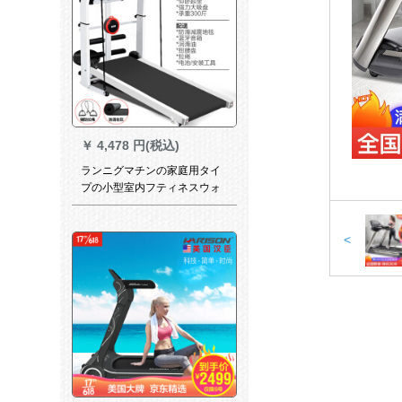
￥
4,478 円(税込)
ランニグマチンの家庭用タイ
プの小型室内フティネスウォ
ーの简易ミニ多机能静音器材
の音楽モデル黒【速い発汗/】
303音楽黒
<