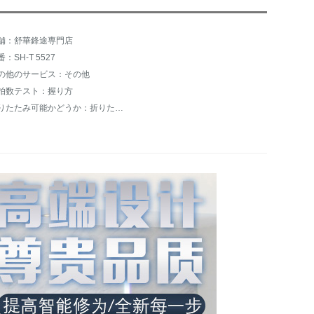
舗：舒華鋒途専門店
：SH-T 5527
の他のサービス：その他
拍数テスト：握り方
折りたたみ可能かどうか：折りたたみ不可