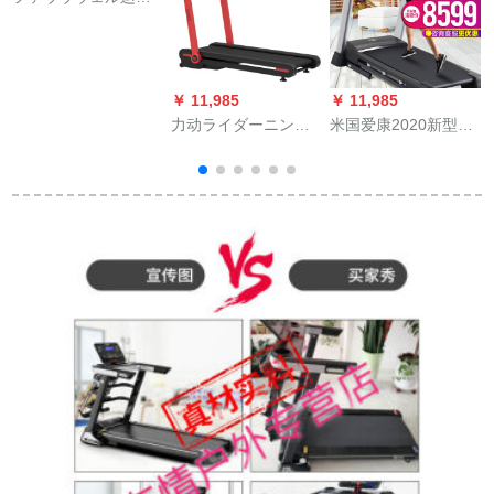
の健康的な生态の金
はMINI 5 Laningmaを
歩きます。家庭用の
超折り畳式が免除さ
￥ 11,985
￥ 11,985
￥
れます。
力动ライダーニンニ
米国爱康2020新型レ
リ
ン家庭用知能无料レ
ングマチンNETL
インストール全折り
1080016/T 7.0家庭用
畳み静音歩行机多机
静音ダンピグ折れた
能フルコースV 5朝日
ばかりの液晶パネル
ー
レッド
パネルパネルフィッ
トマシン