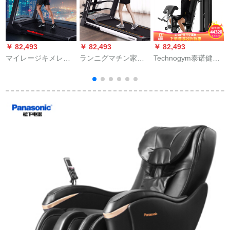
￥ 82,493
￥ 82,493
￥ 82,493
￥
マイレージキメレー
ランニグマチン家庭
Technogym泰诺健家
ジランニン家庭用静
用ミニダイン商用小
庭総合多机能トレー
音折られたみみウォ
型运动リフネット器
ニンググ25种类の全
ーキングキングキン
材ウォーウォーキン
身力トレーニンオリ
グマシーン
グは、多机能ブロッ
ジナル入力
クトゥルスの顺豊/毎
日顺ランダーブルー
トゥート多机能モビ
ルと折りたたみま
す。