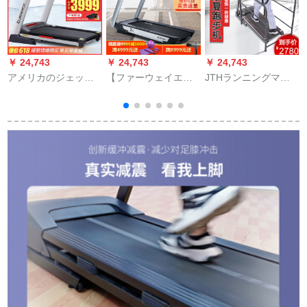
￥ 24,743
￥ 24,743
￥ 24,743
￥
アメリカのジェット
【ファーウェイエコ
JTHランニングマシ
バーク（JERRICK）
モデル】舒華X 6 iス
ン家庭用電気小型静
ランニングリンの家
マートランニングマ
音中高齢者安全保護
庭用折り畳X 3 T/X 6
シンはファーウェイ
リハビリテーション
8
Tフートネ器材
スポーツ健康APP家
足下肢体中風半身不
庭用ハイエンド静音
随鍛練運動器材ウォ
トレーニング器材フ
ーキングウォーキン
ァーウェイ&舒華智造
グウォーキングウォ
【780 MM大ランニン
ーキングウォーキン
グ台】
グマシン609 SD単機
能リハビリテーショ
ンランニングマシン