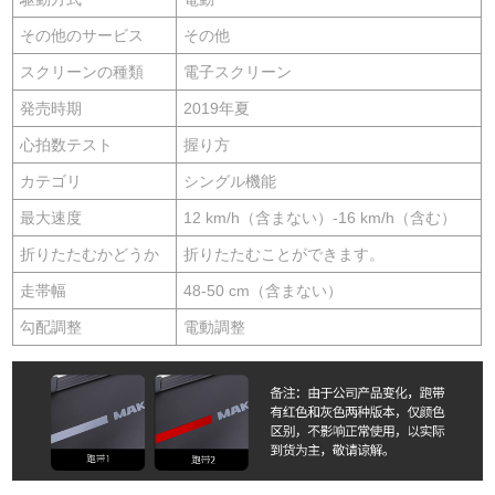
その他のサービス
その他
スクリーンの種類
電子スクリーン
発売時期
2019年夏
心拍数テスト
握り方
カテゴリ
シングル機能
最大速度
12 km/h（含まない）-16 km/h（含む）
折りたたむかどうか
折りたたむことができます。
走帯幅
48-50 cm（含まない）
勾配調整
電動調整