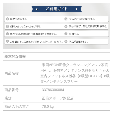
基本的な情報
米国AEON正倫タコランニングマシン家庭
用A-family無料メンテナンス静音折りたたみ
商品名称
室内フィットネス機器【8吸盤OCTO-l】8吸
盤+メンテナンスフリー
商品番号
33786306084
店舗
正倫スポーツ旗艦店
商品の毛の重さ
78.0 kg