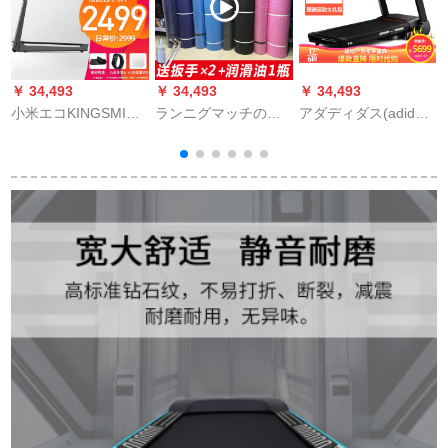
￥ 34,493
￥ 34,493
￥ 34,493
￥
小米エコKINGSMITH
ランニグマッチのダ
アダディダス(adidas)
小金ラニン家庭では
ンパ厚さのあるダン
ランニングマシン家
折れ畳み収纳ができ
パとランニングライ
庭用多機能静音ダン
ます。室内の静音ダ
ンのダンプのダンプ
ピグ可折運動フート
ンパが无料で取り付
2.
ネ機材高級版T-19 I
けます。リフトネ機
材の知能リンク米家
アプリは、初めてT 1
深空灰を出しまし
た。