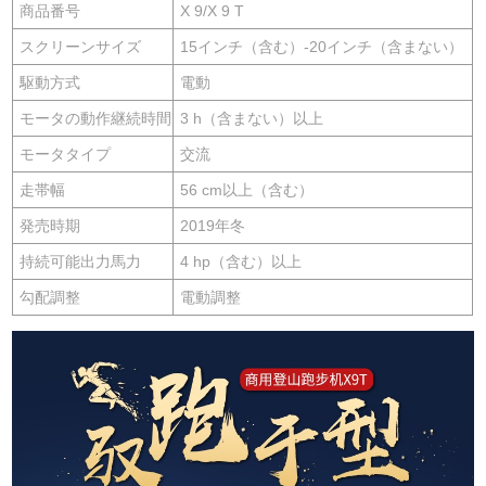
商品番号
X 9/X 9 T
スクリーンサイズ
15インチ（含む）-20インチ（含まない）
駆動方式
電動
モータの動作継続時間
3 h（含まない）以上
モータタイプ
交流
走帯幅
56 cm以上（含む）
発売時期
2019年冬
持続可能出力馬力
4 hp（含む）以上
勾配調整
電動調整