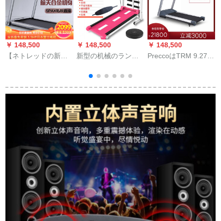
￥ 148,500
￥ 148,500
￥ 148,500
￥
【ネトレッドの新型
新型の机械のランキ
PreccoはTRM 9.27ラ
ア
モデル】マイレージ
ングリンの延长版の
ンニン静音トレー器
キメレーチレンジイ
家庭用室内の歩调机
材多機能家庭用TRM
ングマイシン家庭用
の小型のミネングマ
9.27ランニングマル
电気静音折りたたた
シンはBluetooth音楽
シンを必要としま
ネ
みみみみウォークク
のBluetooth音楽の多
す。
ククククリング·キッ
机能のパスポートの
キングマシン星シリ
项の赤を折り畳しま
ーバ/52 cm超ワド·ラ
す。
イン·ベロペ