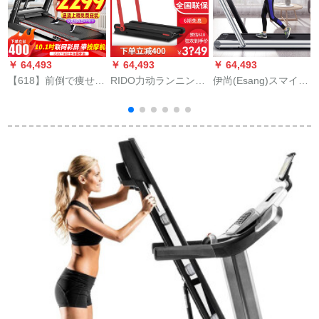
￥ 64,493
￥ 64,493
￥ 64,493
￥
【618】前倒で痩せる
RIDO力动ランニンニ
伊尚(Esang)スマイト
こととを楽しむこ
ン家庭用フル折りた
折りたたみ畳家庭用
と】億健（YIJIAN）
たみ式浮游台室内静
ランニングーン知能
ランニグマチン家庭
音ダンパフィット材
静音无料レインスト
用静音折られたみら
年间大作V 5朝日レイ
ーリング体験版
いフートマシン【EU
ド
認証】2020新型10.1
リンカーラスコープ
WIFI多機能【スーパ
ーマーケット】