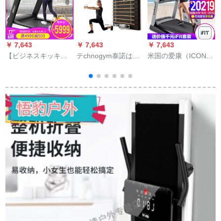
￥ 7,643
￥ 7,643
￥ 7,643
￥
【ビジネスキッキン
テchnogym泰諾は重
米国の爱康（ICON）
米
グ】ドイツ(EBOO)益
力三次元力総合訓練
の新型のノディック
歩S 20商用ランニン
器KINESIS
のランニンニングー
グマシン家庭用スー
PERSONA黒木版イタ
の家庭用のハイエン
パー静音室内運動器
リア原装入力です。
の知能の実景はカー
材基礎版【3.5 HP交
ラストーンのフの机
流モテル+LCDデビル
器の24717/New 2450
ディーイ】
の原装の规格に触れ
る。