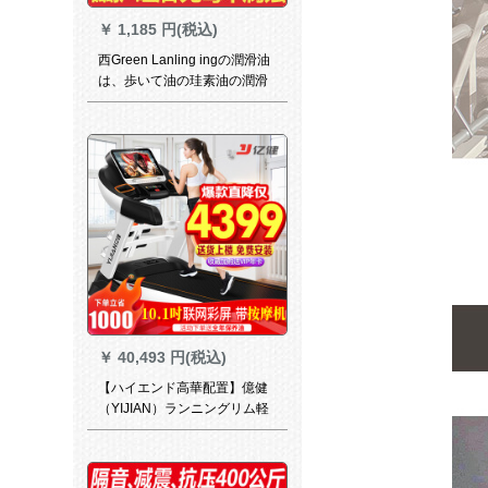
￥
1,185 円(税込)
西Green Lanling ingの潤滑油
は、歩いて油の珪素油の潤滑
油のジムのマシンの潤滑油
A+級の潤滑油のジムの保養油
の豪華な2リットが詰めます。
￥
40,493 円(税込)
【ハイエンド高華配置】億健
（YIJIAN）ランニングリム軽
商用家庭用静音折られたみら
いフートネ機材旗艦S 9010.1
インチWIFI KARAースクリー