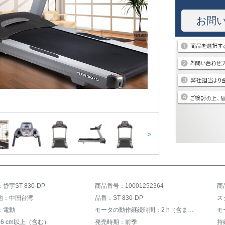
お問
>
宇ST 830-DP
商品番号：10001252364
商
地：中国台湾
品番：ST 830-DP
：電動
モータの動作継続時間：2 h（含まない）-3 h（含む）
モ
6 cm以上（含む）
発売時期：前季