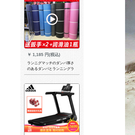
ン多機能【71電CM走台】
￥
1,185 円(税込)
ランニグマッチのダンパ厚さ
のあるダンパとランニングラ
インのダンプのダンプ2.