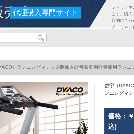
販売店
フィットネ
代理購入専門サイト
ます。購入
目的に合っ
チコミやレ
YACO）ランニングマシン原装輸入静音家庭用軽量商用ランニングマ
岱宇（DYA
ンニングマシンS
価格：
￥
込)