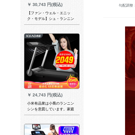
￥
30,743 円(税込)
勾配調整
【ファン・ウェル・エニッ
ク・モデル】シュ・ランニン
グ・マンシンファミリー用E 6
スト接続フューエル・アウェ
イイスポーツスポーツ健康ア
プリコット室内フュートマシ
ンフュージョン
￥
24,743 円(税込)
小米有品衆は小喬のランニン
シンを意図しています。家庭
用折りたたたみ式の超静音ダ
ンパフィット。小型ミニウォ
ーキングキング3 Pro 63 CM走
台