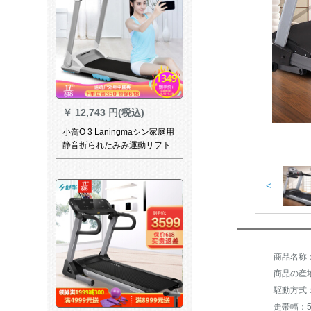
￥
12,743 円(税込)
小喬O 3 Laningmaシン家庭用
静音折られたみみ運動リフト
ラック器材ミニストストール
という小型室内器材はZSの根
拠がないです。
<
商品名称：岱
商品の産
駆動方式
走帯幅：5