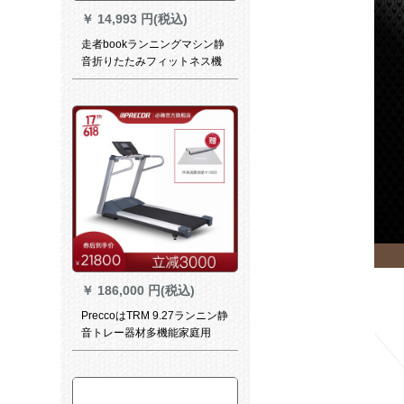
￥
14,993 円(税込)
走者bookランニングマシン静
音折りたたみフィットネス機
材Bluetoothリンク手すり音声
知能ランニングマシン家庭用
フィットネス家庭用モデル幅
走帯全折
￥
186,000 円(税込)
PreccoはTRM 9.27ランニン静
音トレー器材多機能家庭用
TRM 9.27ランニングマルシン
を必要とします。