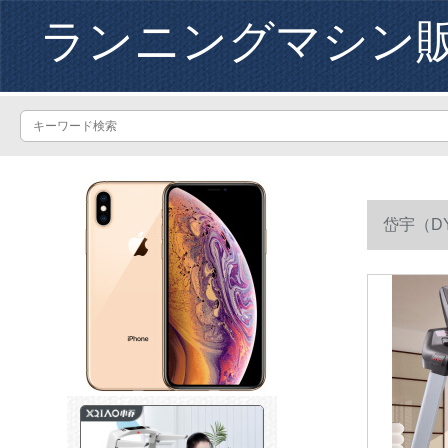
ランニングマシン
岱宇（D