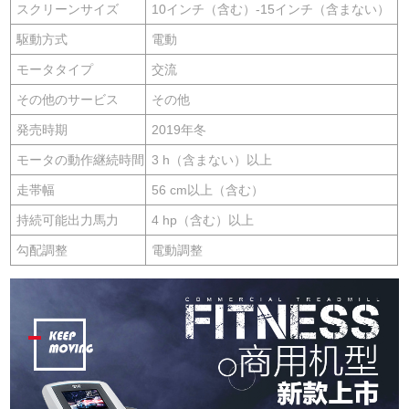
スクリーンサイズ
10インチ（含む）-15インチ（含まない）
駆動方式
電動
モータタイプ
交流
その他のサービス
その他
発売時期
2019年冬
モータの動作継続時間
3 h（含まない）以上
走帯幅
56 cm以上（含む）
持続可能出力馬力
4 hp（含む）以上
勾配調整
電動調整