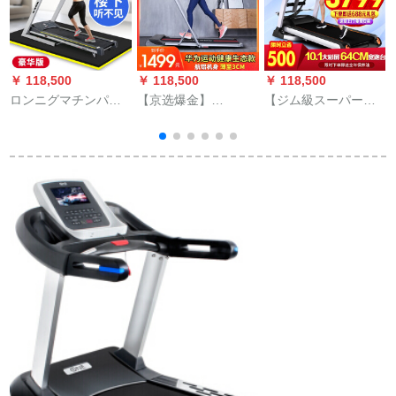
￥ 118,500
￥ 118,500
￥ 118,500
￥
ロンニグマチンパン
【京选爆金】
【ジム級スーパーラ
防振パッド滑り止め
\\\\\\\\\\\\\？？？？？？？？？？
ンニング】億健
パン冲縄跳跃防音パ
音を低くして、手す
（YIJIAN）ランニン
ッド家庭用动感フン
り付き
グマシン家庭用ウォ
トリングリング用マ
ーキング静音折りた
ットマット用マット
たみジムフィットネ
ス
マットマット用マッ
ス器材20年新型A
トマットマットリン
8【売れ筋モデル】
グリング
10.1インチカラース
クリーン多機能/電動
勾配/マッサージ付き