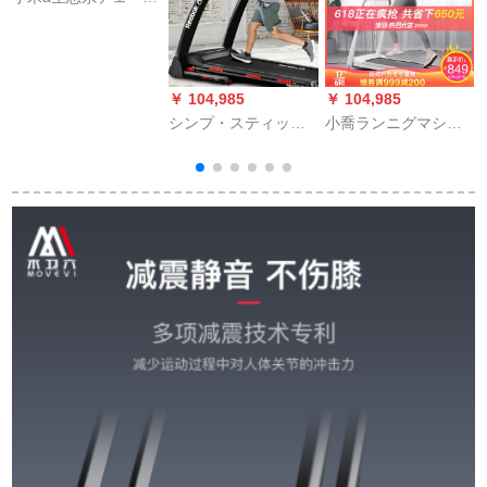
ン平版ラインガーの
家庭用タイは折りた
たたみ式です。ウォ
ーキングキングでも
￥ 104,985
￥ 104,985
￥
歩くことができま
シンプ・スティップ
小喬ランニグマシン
す。ウォーキングキ
(Reebok)ラインネグ
家庭用静音ダンパを
ングは隣の携带帯収
マン家庭用静音可折
無料で設置した折り
纳に邪魔がありま
震運動フーティーネ
たみくり収納屋室内
す。大学生寮はおし
マシン液晶ディップ
リフィットネルタエ
ゃれな白加寛台2019
ウォーク
ット知能運動器材ミ
高配合APPベルの手
ニQ 1 S(基礎モデル)
が使います。
無特許ダンピグ