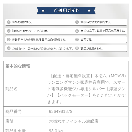
基本的な情報
【配送・自宅無料設置】木衛六（MOVVI）
ランニングマシン家庭静音商用で、スマー
商品名
ト電気多機能ジム専用シルバー【浮遊ダン
パ】【バックモーター】をたたむことがで
きます。
商品番号
6364981379
店舗
木衛六オフィシャル旗艦店
商品毛重量
93.0 kg