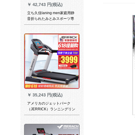
￥
42,743 円(税込)
立ち久佳laning men家庭用静
音折られたみとみスポーツ専
门用580シリーズズ15.6イン
チカラース・オンwifi単机
能/74 cm走台
￥
35,243 円(税込)
アメリカのジェットバーク
（JERRICK）ランニングリン
の家庭用折り畳X 3 T/X 6 Tフ
ートネ器材