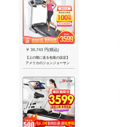
￥
30,743 円(税込)
【上の階に送る包装の設定】
アメリカのジョンジョーサン
ラニン室内の家庭用リフネッ
トマシンの電気的静音軽運動
器材T 75【喬山公式直営】
【家庭用ジップドレッドドー
ル】【電撃配送全国共同保
険】