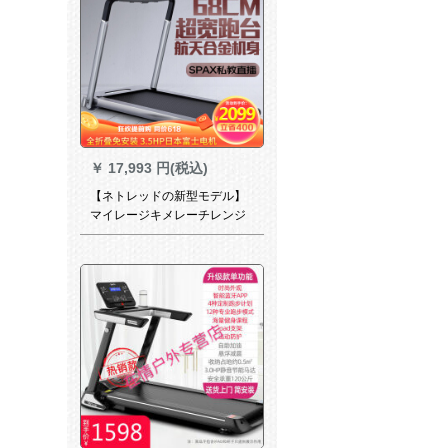
￥
17,993 円(税込)
【ネトレッドの新型モデル】
マイレージキメレーチレンジ
イングマイシン家庭用电気静
音折りたたたみみみみウォー
ククククククリング·キッキン
グマシン星シリーバ/52 cm超
ワド·ライン·ベロペ