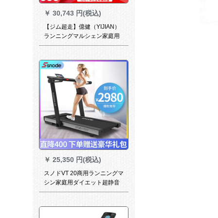
￥
30,743 円(税込)
【ジム超走】億健（YIJIAN）
ランニングマルシェン家庭用
静音屈折したみらいマシン
2020年新型A 6 10.1インWIFI
カーラスキー【電気勾留昇
降】
￥
25,350 円(税込)
スノドVT 20商用ランニングマ
シン家庭用ダイエット超静音
ダンピング折りたたみ室内ジ
ム専用VT 20商用級ランニング
マシン