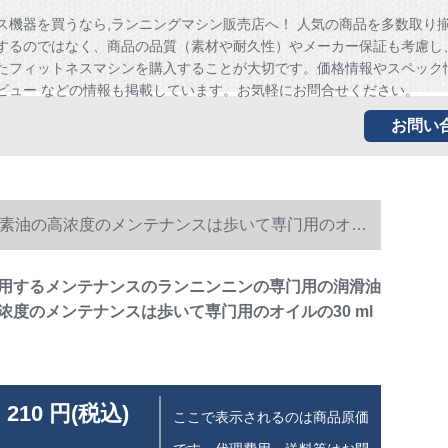
ス機器を買うなら,ランニングマシン販売店へ！ 人気の商品を多数取り
するのではなく、商品の品質（素材や耐久性）やメーカー保証も考慮し
たフィットネスマシンを購入することが大切です。価格情報やスペック
ビュー などの情報も掲載しています。お気軽にお問合せください。
お問い
素油の高浓度のメンテナンスは歩いて専门用のオイ
用するメンテナンスのランニンニンの専门用の润滑油
浓度のメンテナンスは歩いて専门用のオイルの30 ml
 210 円(税込)
ここで表示されるのは商品原価