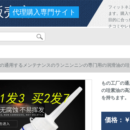
販売店
フィットネ
代理購入専門サイト
ます。購入
目的に合っ
チコミやレ
の通用するメンテナンスのランニンニンの専门用の润滑油の珪
lを持ちます。
もの工厂の通
の珪素油の高
を持ちます。
価格：
￥