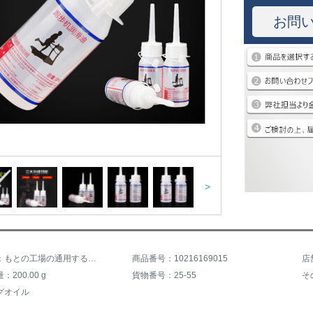
お問
>
商品名称：もとの工場の通用する保養のランニングマシンの専用の潤滑油の珪素油の高濃度の保養は走って専用の油の30 mlを持ちます。
商品番号：10216169015
店
200.00 g
貨物番号：25-55
そ
グオイル