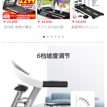
￥ 14,243
￥ 14,243
￥ 14,243
￥
【618】前倒で痩せる
アメリカの汉の臣下
家庭用のランニング
こととを楽しむこ
のHariSON知能のラ
ーシンの小型室内の
（
と】億健（YIJIAN）
ンニンニンニンの家
超静音简易ミニウォ
ランニグマチン家庭
庭用静音は折り畳で
ーの折り畳畳イエッ
用静音折られたみら
す。大きいです。ラ
トフートの黒【运动
マ
いフートマシン【EU
ンニグマンのダイエ
汗＋安全防护＋音
1
認証】2020新型10.1
ット運動のフートリ
楽】
リンカーラスコープ
ングリングの機材
WIFI多機能【スーパ
DISCOVER 3を震動
ーマーケット】
させます。