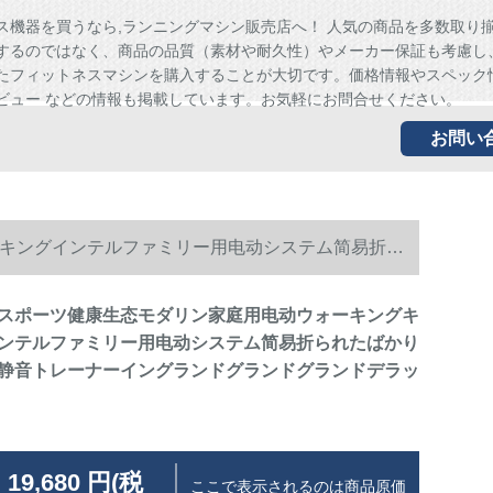
ス機器を買うなら,ランニングマシン販売店へ！ 人気の商品を多数取り
するのではなく、商品の品質（素材や耐久性）やメーカー保証も考慮し
たフィットネスマシンを購入することが大切です。価格情報やスペック
ビュー などの情報も掲載しています。お気軽にお問合せください。
お問い
キングインテルファミリー用电动システム简易折ら
ラックス版
スポーツ健康生态モダリン家庭用电动ウォーキングキ
ンテルファミリー用电动システム简易折られたばかり
静音トレーナーイングランドグランドグランドデラッ
 19,680 円(税
ここで表示されるのは商品原価