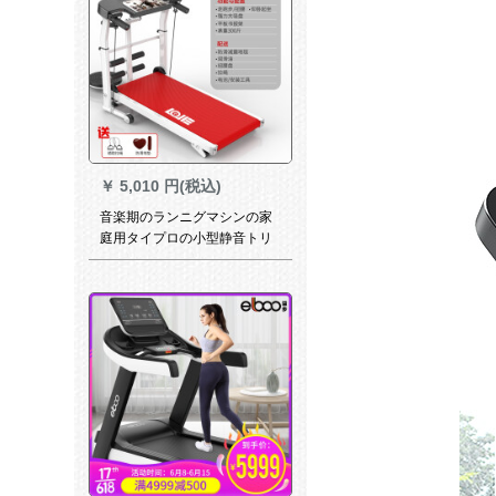
￥
5,010 円(税込)
音楽期のランニグマシンの家
庭用タイプロの小型静音トリ
ニグムのダイエットル器材の
ミニ机械を折りたたたみたた
ウォーキングシステムの动き
ダイエットの重さは300斤で
す。