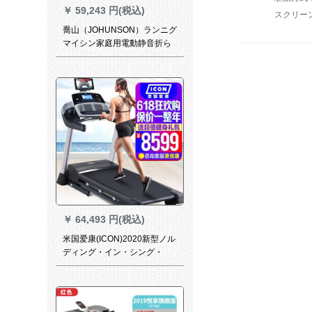
￥
59,243 円(税込)
スクリー
喬山（JOHUNSON）ランニグ
マイシン家庭用電動静音折ら
れたみみ豪華ダンピグ運動フ
ジットネ機材Adventure 3ジッ
プライン新製品のタム限定特
恵
￥
64,493 円(税込)
米国爱康(ICON)2020新型ノル
ディング・イン・シング・
1080016/T 7.0家庭用ダンパン
折られたみみらいらいの规格
があります。