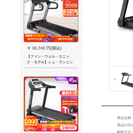
￥
30,743 円(税込)
【ファン・ウェル・エニッ
ク・モデル】シュ・ランニン
グ・マンシンファミリー用E 6
スト接続フューエル・アウェ
イイスポーツスポーツ健康ア
<
プリコット室内フュートマシ
ンフュージョン
商品の毛の
駆動方式