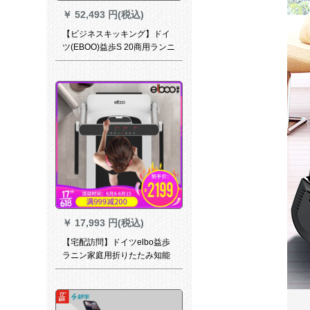
￥
52,493 円(税込)
【ビジネスキッキング】ドイ
ツ(EBOO)益歩S 20商用ランニ
ングマシン家庭用スーパー静
音室内運動器材基礎版【3.5
HP交流モテル+LCDデビルデ
ィーイ】
￥
17,993 円(税込)
【宅配訪問】ドイツelbo益歩
ラニン家庭用折りたたみ知能
超静音小型フティネット機材
Simple豪華版【12 km/h+ダン
ベル手すり】