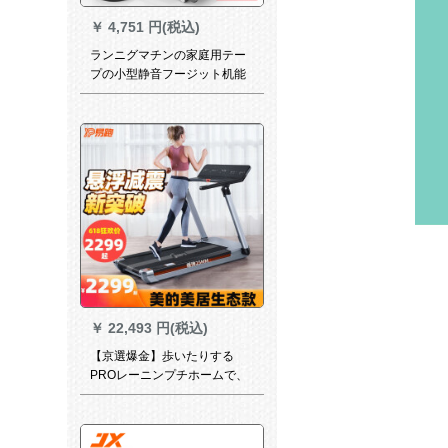
￥
4,751 円(税込)
ランニグマチンの家庭用テー
プの小型静音フージット机能
室内ミニ机械折りたたたたみ
家庭用ウォーキングシステム
のサウンドトラックに多机能
音楽を追加しました。
￥
22,493 円(税込)
【京選爆金】歩いたりする
PROレーニンプチホームで、
折畳み式小型ウォーキングマ
シンを用意しました。