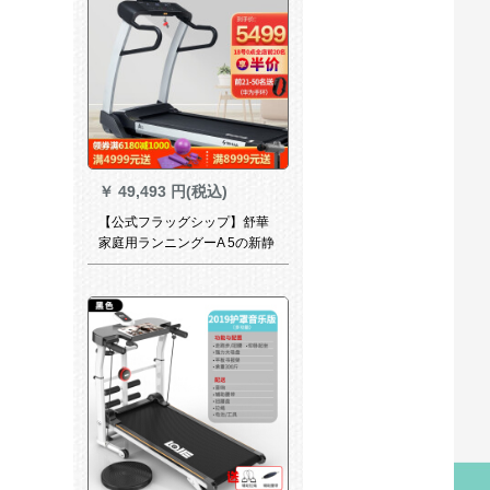
￥
49,493 円(税込)
【公式フラッグシップ】舒華
家庭用ランニングーA 5の新静
音知能微信連携フートネ機材
SH-T 5500チタ銀