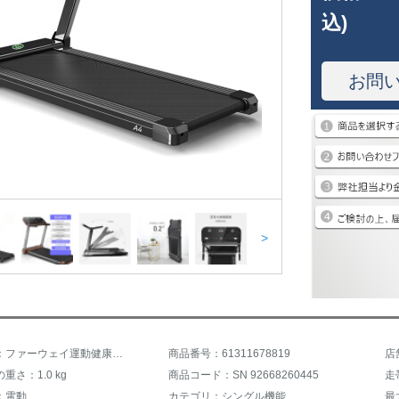
込)
お問
>
商品名称：ファーウェイ運動健康生態モデルランニングマシン家庭用電気ウォーキングミニ簡易折りたたみジム室内静音トレーニングダイエット豪華木目-インテリジェント豪華版
商品番号：61311678819
店
重さ：1.0 kg
商品コード：SN 92668260445
走
：電動
カテゴリ：シングル機能
最