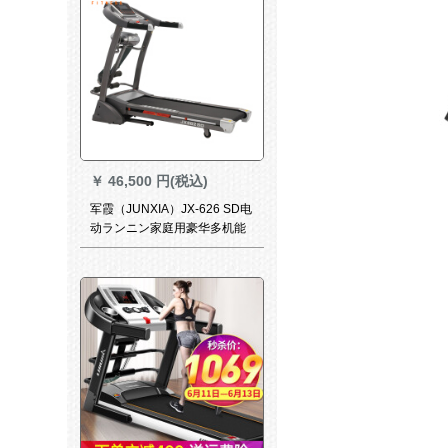
￥
46,500 円(税込)
军霞（JUNXIA）JX-626 SD电
动ランニン家庭用豪华多机能
室内フレックス機材折りたた
たたみ静音