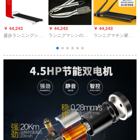
￥ 44,243
￥ 44,243
￥ 44,243
￥
盛歩ランニングシン
ランニグマシンの共
ランニグマチン家庭
シン家庭用小型折り
通のマッチマッチジ
用の大型折りたたた
たたみ式電動ウォー
ットの共通のマッチ
たみ式多机能电气超
G
クククククリングメ
です。
静音室内ジムSPAX
ッシ取り付けのリフ
15.6 in WIFIカラーン
ジットネ機材豪華型
ズ-活力オリン-生放送
赤
ハジビバー-お届けま
す。
版