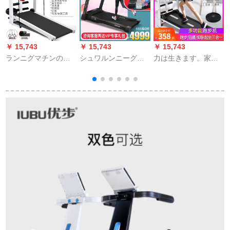
￥ 15,743
￥ 15,743
￥ 15,743
￥
ランニグマチンの家
シュワルンニーグマ
力は生きます。家庭
西
庭用タイプの小型室
シン家庭用知能微信
用多机能歩歩机のミ
内フティネスウォー
连E 9は静音室内リフ
ニ折りたたたみ式静
の简易ミニ多机能静
ィットネ器材SH-T
音フジットネ器材の
音器材の音楽モデル
5100 E 9 E 9（あっ
小型简易ダンエト机
黒【速い発汗/】303
さり墨黒）を折り畳
の机械歩行机【黒豪
音楽黒
むつとする。
华モデ】スライダー
リ
ペダリル+アルト+ベ
ルト+冲縄张り