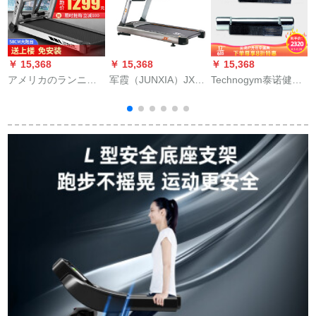
￥ 15,368
￥ 15,368
￥ 15,368
￥
アメリカのランニン
军霞（JUNXIA）JX-
Technogym泰诺健
T
ニンニンの家庭用知
699 SF商用多机能ラ
wellness weight 1 KG
O
能はワンタッチで
ンニグマチン知能ト
家庭用ベルト型フィ
B
す。ブティックスト
レニム器材
ニッシュベース入力
ーリーン静音トリ器
材をしたのです。ス
トールトルーツのト
ゥルス版【多機能】