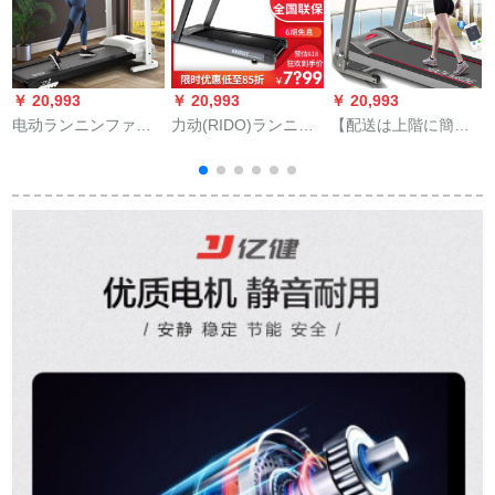
￥ 20,993
￥ 20,993
￥ 20,993
￥
电动ランニンファミ
力动(RIDO)ランニン
【配送は上階に簡単
リー用小型超静音室
グーメン家庭用デラ
に設定されていま
内ウデグミ简易折り
ックスジェット机器
す。】アイスラスラ
たたたたみの女性ダ
企业フルートリング
スラスラスラスラス
ンパニュース
リングリング40
ラググググググググ
グググググググググ
グググググググググ
グググググググググ
グググググググググ
グググググググググ
グググググググググ
グググググググググ
グググググググググ
グググググググググ
グググググググググ
グググググググググ