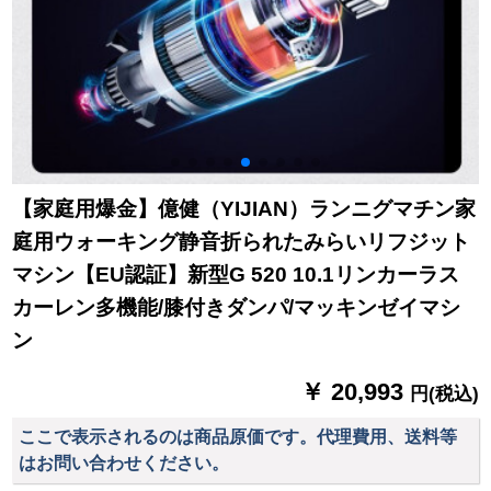
グググググググググ
グググググググググ
グググググググググ
グググググググググ
グググググググググ
グググググググググ
グググググググググ
グググググググググ
【家庭用爆金】億健（YIJIAN）ランニグマチン家
グググググググググ
ググググ
庭用ウォーキング静音折られたみらいリフジット
マシン【EU認証】新型G 520 10.1リンカーラス
カーレン多機能/膝付きダンパ/マッキンゼイマシ
ン
￥ 20,993
円(税込)
ここで表示されるのは商品原価です。代理費用、送料等
はお問い合わせください。