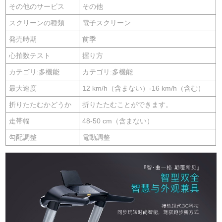
その他のサービス
その他
スクリーンの種類
電子スクリーン
発売時期
前季
心拍数テスト
握り方
カテゴリ:多機能
カテゴリ:多機能
最大速度
12 km/h（含まない）-16 km/h（含む）
折りたたむかどうか
折りたたむことができます。
走帯幅
48-50 cm（含まない）
勾配調整
電動調整