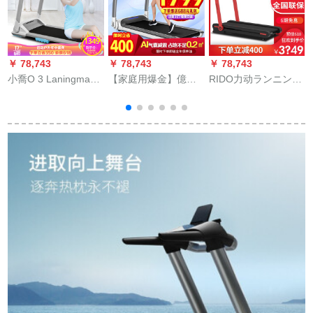
￥ 78,743
￥ 78,743
￥ 78,743
￥
小喬O 3 Laningmaシ
【家庭用爆金】億健
RIDO力动ランニンニ
T
ン家庭用静音折られ
（YIJIAN）ランニン
ン家庭用フル折りた
m
たみみ運動リフトラ
グマルシン家庭用ウ
たみ式浮游台室内静
ック器材ミニストス
ォーキングキング知
音ダンパフィット材
トールという小型室
能静音折られたみら
年间大作V 5朝日レイ
内器材はZSの根拠が
いフートマシン20年
ド
ないです。
新型SMT【ホートセ
シルモールド】HIIT
グリス/ミュートモア/
全折られた