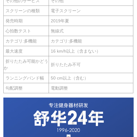
その他のサービス
その他
スクリーンの種類
電子スクリーン
発売時期
2019年夏
心拍数テスト
無線式
カテゴリ:多機能
カテゴリ:多機能
最大速度
16 km/h以上（含まない）
折りたたみ可能かどう
折りたたみ不可
か
ランニングバンド幅
50 cm以上（含む）
勾配調整
電動調整