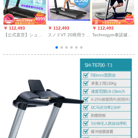
￥ 112,493
￥ 112,493
￥ 112,493
￥
【公式直営】シュワ
スノドVT 20商用ラン
Technogym泰諾健は
米
ルニーグマン家庭用
ニングマシン家庭用
電源がない商用ラン
L
知能微信連E 9は静音
ダイエット超静音ダ
ニングニングニング
室内のリフジット機
ンピング折りたたみ
ニングニングニング
材SH-5100素墨をし
室内ジム専用VT 20商
ニングニングニング
たことができます。
用級ランニングマシ
ニングニングニング
【舒華仰臥器+年間品
ン
ニングニングニング
質保証を送りま
ニングラインで営業
す。】
しています。