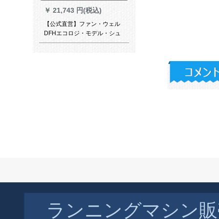
￥
21,743 円(税込)
【公式直営】ファン・ウェル
DFHエコロジ・モデル・シュ
ワナ9家庭用小型折りたたみ式
ランニング・インシジョン简
易超静音ダンパA 9ファウェル
モルモルモル【660 MM超イド
ラナ】电动段
￥
10,493 円(税込)
アメリカのランニンニンニン
の家庭用知能はワンタッチで
す。ブティックストーリーン
静音トリ器材をしたのです。
ランニングマシン販
ストールトルーツのトゥルス
版【多機能】