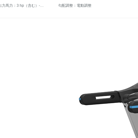
持続可能出力馬力：3 hp（含む）-4 hp（含まない）
勾配調整：電動調整