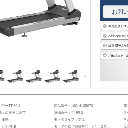
お問
>
ーTT 60 S
商品番号：10014135670
商
地：広東省広州市
貨物番号：TT 60 S
：電動
モータタイプ：交流
そ
2020年夏
モータの動作継続時間：2 h（含まない）-3 h（含む）
走