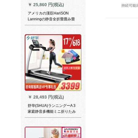
￥
25,860 円(税込)
アメリカの漢臣HariSON
Lanningの静音全折畳畳み畳
ミニ知能无料レインストール
ウォーキング2強化版
￥
28,493 円(税込)
舒华(SHUA)ランニングーA 3
家庭静音多機能ミニ折りたみ
さきリフジットマシンSH-T
3300(黒)