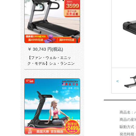
￥
30,743 円(税込)
【ファン・ウェル・エニッ
ク・モデル】シュ・ランニン
グ・マンシンファミリー用E 6
スト接続フューエル・アウェ
イイスポーツスポーツ健康ア
<
プリコット室内フュートマシ
ンフュージョン
商品名：パワ
商品の産
駆動方式
発売時期：