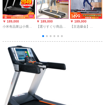
￥ 189,000
￥ 189,000
￥ 189,000
￥
小米有品衆は小喬の
【選りすぐり商品】
【京选爆金】
T
ランニンシンを意図
アメリカの漢臣ハリ
\\\\\\\\\\\
S
しています。家庭用
ソンのランニンニン
音を低くして、手す
D
折りたたたみ式の超
を全部したんです。
り付き
静音ダンパフィッ
ト。小型ミニウォー
キングキング3 Pro
63 CM走台