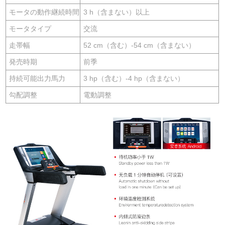
モータの動作継続時間
3 h（含まない）以上
モータタイプ
交流
走帯幅
52 cm（含む）-54 cm（含まない）
発売時期
前季
持続可能出力馬力
3 hp（含む）-4 hp（含まない）
勾配調整
電動調整