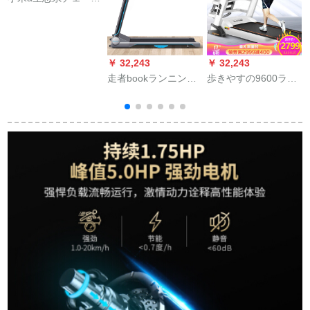
ン平版ラインガーの
家庭用タイは折りた
たたみ式です。ウォ
ーキングキングでも
￥ 32,243
￥ 32,243
￥
歩くことができま
走者bookランニング
歩きやすの9600ラン
T
す。ウォーキングキ
マシン静音折りたた
ニンニンの家庭用折
P
ングは隣の携带帯収
みフィットネス機材
りたたたみ豪华な静
纳に邪魔がありま
Bluetoothリンク手す
音トレー器材アイボ
す。大学生寮はおし
り音声知能ランニン
リーホワイト多机能7
ゃれな白加寛台2019
グマシン家庭用フィ
インLEDブチルン
高配合APPベルの手
ットネス家庭用モデ
が使います。
ル幅走帯全折