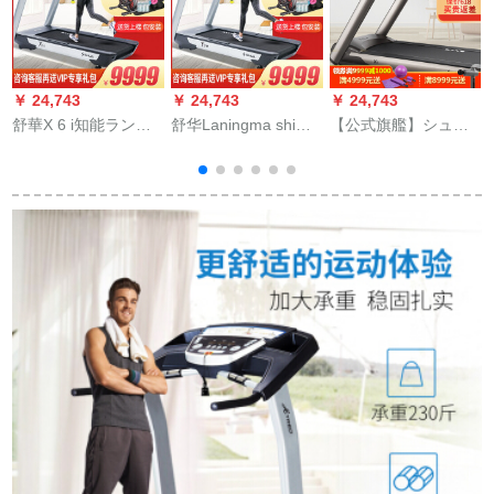
￥ 24,743
￥ 24,743
￥ 24,743
￥
舒華X 6 i知能ランニ
舒华Laningma shi家
【公式旗艦】シュワ
グマイシンはファァ
庭用T 7 Cフートネ室
ルンニーグンガーX 5
ン運動健康APP家庭
内運動器材SH-T
家庭静音豪華フルー
用ハイン商用ダンパ
6707 L【T 7 C配送上
トフィット器材SH-T
ン専門用ランニグマ
階】
5517 I
ト
イシンSH-T 1【X 6
【
i】配送とインタース
トです。