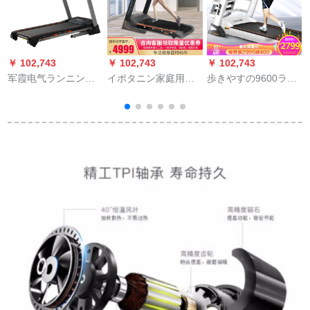
￥ 102,743
￥ 102,743
￥ 102,743
￥
军霞电气ランニンニ
イポタニン家庭用ウ
歩きやすの9600ラン
ンニンJX-690 S家庭
ォーキングキングキ
ニンニンの家庭用折
用ジムの大型电气ト
ングプランプランプ
りたたたみ豪华な静
レッド器材は折りり
ランプランプランプ
音トレー器材アイボ
畳式のロングーンで
ラン+APP
リーホワイト多机能7
ある。
インLEDブチルン