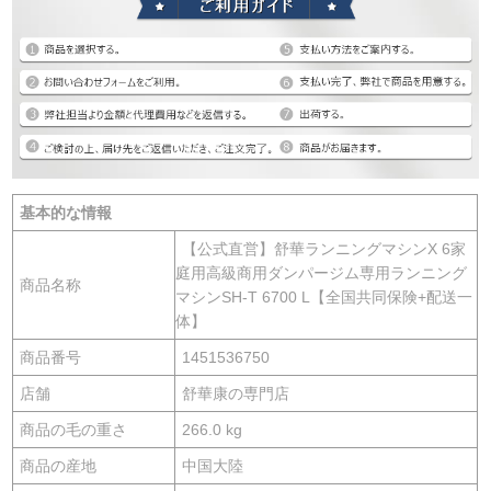
基本的な情報
【公式直営】舒華ランニングマシンX 6家
庭用高級商用ダンパージム専用ランニング
商品名称
マシンSH-T 6700 L【全国共同保険+配送一
体】
商品番号
1451536750
店舗
舒華康の専門店
商品の毛の重さ
266.0 kg
商品の産地
中国大陸