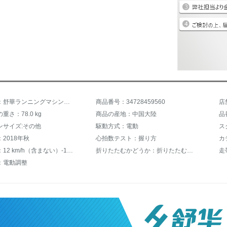
商品名称：舒華ランニングマシン家庭用スマート・ウィーチャットE 6折り畳み式静音室内フィットネス機材素墨黒版【SH-T 3900】
商品番号：34728459560
店
重さ：78.0 kg
商品の産地：中国大陸
品番
ンサイズ:その他
駆動方式：電動
ス
2018年秋
心拍数テスト：握り方
カ
最大速度：12 km/h（含まない）-16 km/h（含む）
折りたたむかどうか：折りたたむことができます。
走
：電動調整