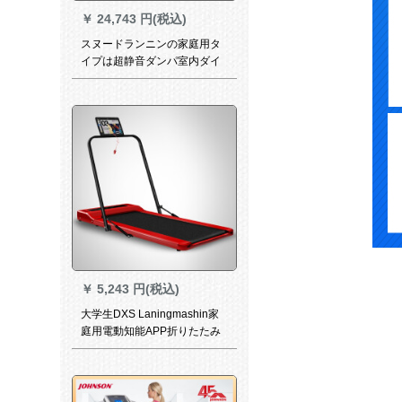
￥
24,743 円(税込)
スヌードランニンの家庭用タ
イプは超静音ダンパ室内ダイ
イエットの小型折りたたたた
み式ミニム専用PT-ONE bull
sukuri-on modelです。
￥
5,243 円(税込)
大学生DXS Laningmashin家
庭用電動知能APP折りたたみ
たみみ静音歩歩機小型ミニダ
イエスポーツフティネ機材赤
黒/無APP/無音楽再生/手つき
つきつき