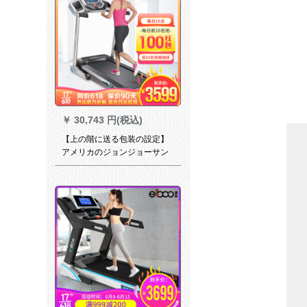
￥
30,743 円(税込)
【上の階に送る包装の設定】
アメリカのジョンジョーサン
ラニン室内の家庭用リフネッ
トマシンの電気的静音軽運動
器材T 75【喬山公式直営】
【家庭用ジップドレッドドー
ル】【電撃配送全国共同保
険】