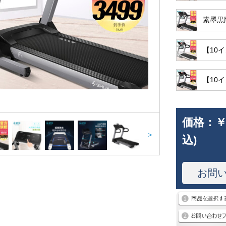
素墨黒版
【10
【10イ
価格：
￥
>
込)
お問