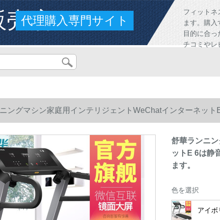
販売店
フィットネ
代理購入専門サイト
ます。購入
目的に合っ
チコミやレ
ニングマシン家庭用インテリジェントWeChatインターネット
す。
舒華ランニン
ットE 6は
ます。
色を選択
アイボリ