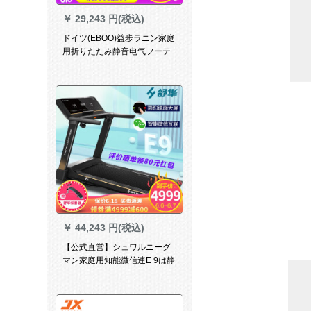
￥
29,243 円(税込)
ドイツ(EBOO)益歩ラニン家庭
用折りたたみ静音电气フーテ
ィーマシン标准バーンジップ
版
￥
44,243 円(税込)
【公式直営】シュワルニーグ
マン家庭用知能微信連E 9は静
音室内のリフジット機材SH-
5100素墨をしたことができま
す。【舒華仰臥器+年間品質保