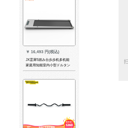
証を送ります。】
￥
16,493 円(税込)
JX霊犀5踏み台歩歩机多机能
家庭用知能室内小型ドルタン
とモデルJX-DSi 5