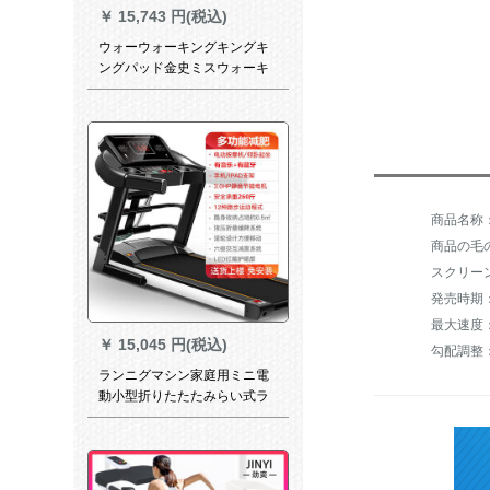
￥
15,743 円(税込)
ウォーウォーキングキングキ
ングパッド金史ミスウォーキ
ングとは、家庭用静音可折フ
ルエンド機材室内锻錬健进级
版
商品の毛の
スクリー
発売時期：
￥
15,045 円(税込)
勾配調整
ランニグマシン家庭用ミニ電
動小型折りたたたみらい式ラ
ンニングン家庭用室内歩き米
小型電気ジム専用ミニ静音家
庭式生態三世代