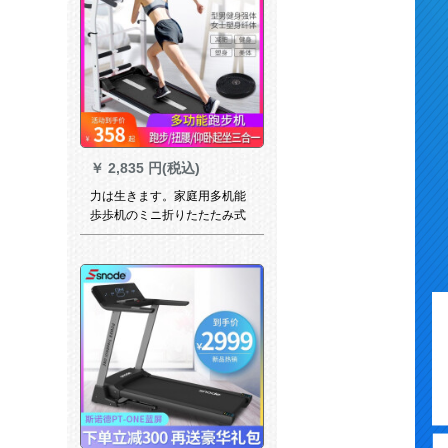
￥
2,835 円(税込)
力は生きます。家庭用多机能
歩歩机のミニ折りたたたみ式
静音フジットネ器材の小型简
易ダンエト机の机械歩行机
【黒豪华モデ】スライダーペ
ダリル+アルト+ベルト+冲縄
张り