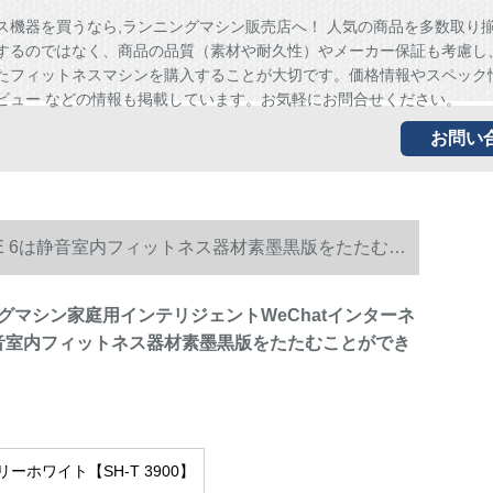
ス機器を買うなら,ランニングマシン販売店へ！ 人気の商品を多数取り
するのではなく、商品の品質（素材や耐久性）やメーカー保証も考慮し
たフィットネスマシンを購入することが大切です。価格情報やスペック
ビュー などの情報も掲載しています。お気軽にお問合せください。
お問い
E 6は静音室内フィットネス器材素墨黒版をたたむこ
グマシン家庭用インテリジェントWeChatインターネ
静音室内フィットネス器材素墨黒版をたたむことができ
ーホワイト【SH-T 3900】